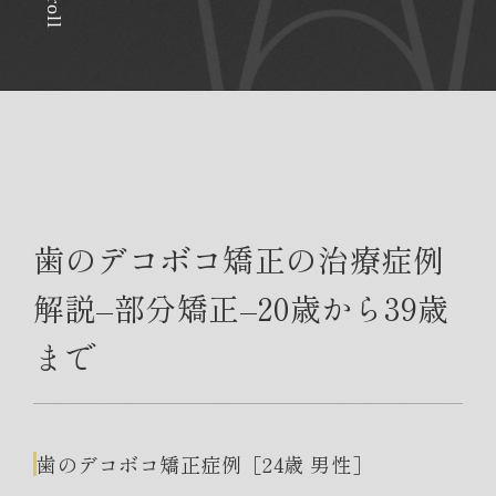
Scroll
歯のデコボコ矯正の治療症例
解説–部分矯正–20歳から39歳
まで
歯のデコボコ矯正症例［24歳 男性］