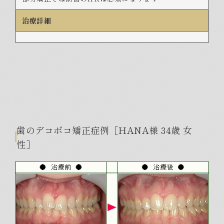
治療詳細
歯のデコボコ矯正症例［HANA様 34歳 女
性］