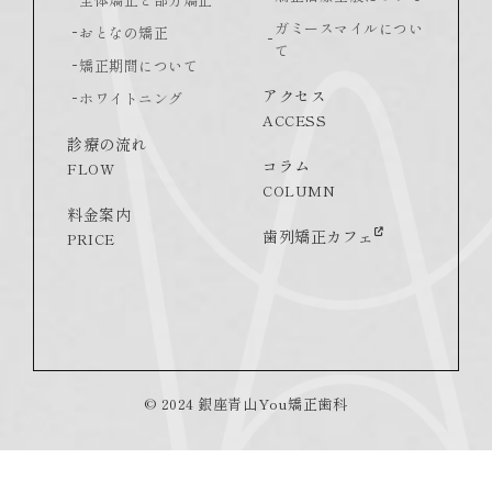
ガミースマイルについ
おとなの矯正
て
矯正期間について
アクセス
ホワイトニング
ACCESS
診療の流れ
コラム
FLOW
COLUMN
料金案内
歯列矯正カフェ
PRICE
© 2024 銀座青山You矯正歯科
お電話での
WEB
資料
お問い
ご予約
予約
請求
合わせ